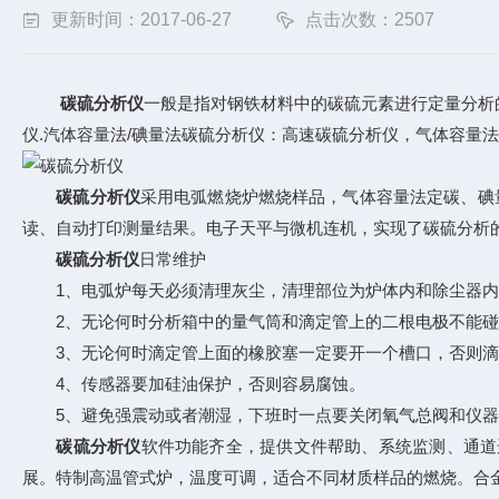
更新时间：2017-06-27
点击次数：2507
碳硫分析仪
一般是指对钢铁材料中的碳硫元素进行定量分析
仪.汽体容量法/碘量法碳硫分析仪：高速碳硫分析仪，气体容量
碳硫分析仪
采用电弧燃烧炉燃烧样品，气体容量法定碳、碘
读、自动打印测量结果。电子天平与微机连机，实现了碳硫分析
碳硫分析仪
日常维护
1、电弧炉每天必须清理灰尘，清理部位为炉体内和除尘器内
2、无论何时分析箱中的量气筒和滴定管上的二根电极不能碰
3、无论何时滴定管上面的橡胶塞一定要开一个槽口，否则滴
4、传感器要加硅油保护，否则容易腐蚀。
5、避免强震动或者潮湿，下班时一点要关闭氧气总阀和仪器
碳硫分析仪
软件功能齐全，提供文件帮助、系统监测、通道
展。特制高温管式炉，温度可调，适合不同材质样品的燃烧。合金