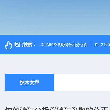
热门搜索：
DJ-MIAS弹簧钢金相分析仪
DJ-21
技术文章