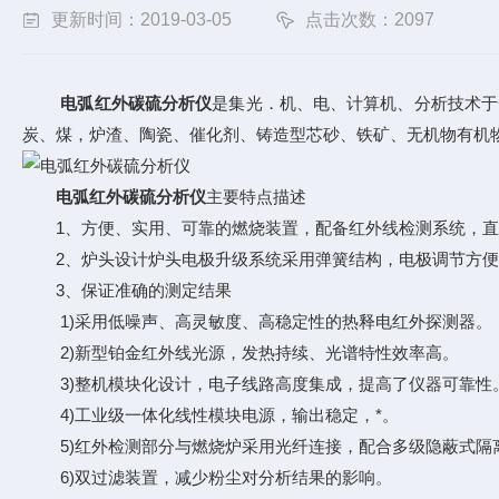
更新时间：2019-03-05
点击次数：2097
电弧红外碳硫分析仪
是集光．机、电、计算机、分析技术于
炭、煤，炉渣、陶瓷、催化剂、铸造型芯砂、铁矿、无机物有机
电弧红外碳硫分析仪
主要特点描述
1、方便、实用、可靠的燃烧装置，配备红外线检测系统，直
2、炉头设计炉头电极升级系统采用弹簧结构，电极调节方便
3、保证准确的测定结果
1)采用低噪声、高灵敏度、高稳定性的热释电红外探测器。
2)新型铂金红外线光源，发热持续、光谱特性效率高。
3)整机模块化设计，电子线路高度集成，提高了仪器可靠性
4)工业级一体化线性模块电源，输出稳定，*。
5)红外检测部分与燃烧炉采用光纤连接，配合多级隐蔽式隔
6)双过滤装置，减少粉尘对分析结果的影响。