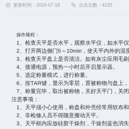
更新时间：2010-07-18
点击次数：4235
操作规程：
1
、检查天平是否水平，观察水平仪，如水平
2
、打开两边侧门5～10min，使天平内外
3
、检查天平盘上是否清洁。如有灰尘应用毛
4
、接通电源，预热一小时后开启显示器。
5
、选定称量模式，进行称量。
6
、按TAR键，显示为零层，置被称物与盘上，
7
、称量完毕，取出被称物，关好天平门，关
注意事项：
1
、天平须小心使用，称盘和外壳经常用软布
2
、非检修人员不得随意搬动天平。
3
、天平框内应放硅胶干燥剂，干燥剂蓝色消