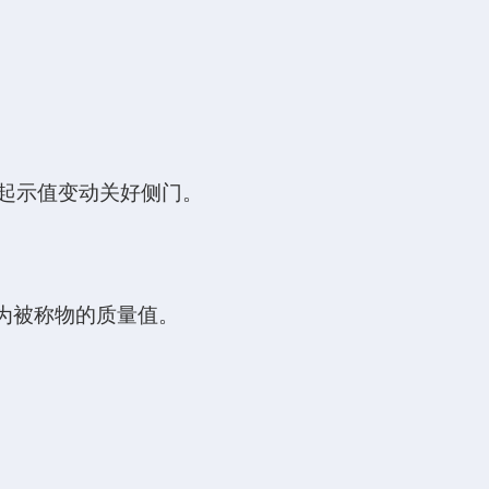
。
引起示值变动关好侧门。
即为被称物的质量值。