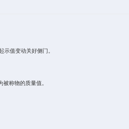
。
引起示值变动关好侧门。
即为被称物的质量值。