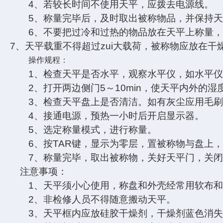
4
、若较长时间不使用天平，应拨去电源线。
5
、称量完毕后，及时取出被称物品，并保持
6
、不要把过冷和过热的物品放在天平上称量
7
、天平载重不得超过zui大载荷，被称物应放在干
操作规程：
1
、检查天平是否水平，观察水平仪，如水平
2
、打开两边侧门5～10min，使天平内外
3
、检查天平盘上是否清洁。如有灰尘应用毛
4
、接通电源，预热一小时后开启显示器。
5
、选定称量模式，进行称量。
6
、按TAR键，显示为零层，置被称物与盘上，
7
、称量完毕，取出被称物，关好天平门，关
注意事项：
1
、天平须小心使用，称盘和外壳经常用软布
2
、非检修人员不得随意搬动天平。
3
、天平框内应放硅胶干燥剂，干燥剂蓝色消