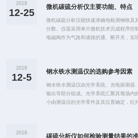
2018
微机碳硫分析仪主要功能、特点
12-25
微机碳硫分析仪能快速准确地检测钢铁及
分数。仪器采用单片微机技术完成程序控
电磁阀作为气路和液路的通、断开关，实
便、易于掌握，测试结果准确可靠，仪器
炉等配套使用。微机碳硫分析仪主要功能：
功的新一代钢铁分析仪器；用于对钢、铁
2018
钢水铁水测温仪的选购参考因素
量分析；2.其中测碳采用了气体容量法，
12-5
分析仪采用精密传感器，实现...
钢水铁水测温仪由光学系统、光电探测器
输出等部分组成。光学系统汇聚其视场内
小由测温仪的光学零件及其位置确定，红
变为相应的电信号。该信号经过放大器和
的算法和目标发射率校正后转变为被测目
选购参考因素：1、波长范围：目标材料
2018
碳硫分析仪如何检验测量结果的
的光谱相应波长对于高反射率合金材料，