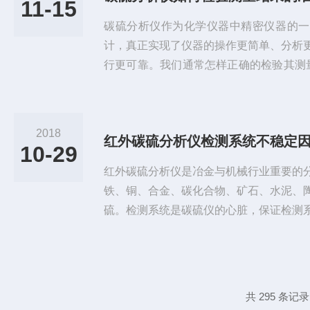
11-15
区，测量金属材料的*波长是近红外...
碳硫分析仪作为化学仪器中精密仪器的一
计，真正实现了仪器的操作更简单、分析
行更可靠。我们通常怎样正确的检验其测
这些方法只能指示误差的存在，而不能证
三种方法。(1)碳硫分析仪平行测定。两
允许差范围，这就表明两个结果中至少一
2018
红外碳硫分析仪检测系统不稳定
若很接近，可取平均值，化学碳硫分析仪
10-29
(2)碳硫分析仪用不同的分析方法对...
红外碳硫分析仪是冶金与机械行业重要的
铁、铜、合金、碳化合物、矿石、水泥、
硫。检测系统是碳硫仪的心脏，保证检测
要的，但影响检测系统不稳定因素很多，
被测物质信号与检测系统中的工作电源输
达频率、红外光检测器、A／D模数转换
关系，影响其系统的原因如下。一、红外
共 295 条记录
发射的红外辐射与光辐射功率成正比...