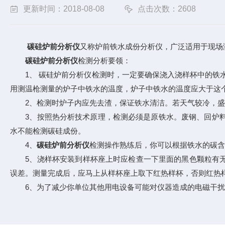
更新时间：2018-08-08
点击次数：2608
碳硅炉前分析仪
又称炉前铁水成份分析仪，广泛适用于现场
碳硅炉前分析仪
检测分析要领：
1、 碳硅炉前分析仪检测时，一定要确保浇入浇样杯中的铁水温度
用测温枪测量的炉子中铁水的温度，炉子中铁水的温度应大于这个
2、检测时炉子内应先去渣，保证铁水清洁。若天气较冷，盛
3、按照热分析技术原理，检测必须是原铁水。废钢、回炉料
水不能检测碳硅成份。
4、
碳硅炉前分析仪
检测操作熟练后，你可以根据铁水的碳含
5、浇样杯安装到样杯座上时应检查一下里面的黑色颗粒有无明
误差。测量完成后，应马上从样杯座上取下红热样杯，否则红热
6、为了减少你单位其他用电设备可能对仪器造成的电磁干扰