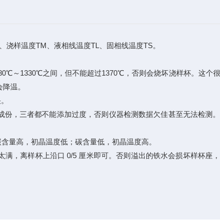
浇样温度TM、液相线温度TL、固相线温度TS。
℃～1330℃之间，但不能超过1370℃，否则会烧坏浇样杯。这个
会降温。
快。
成份，三者都不能添加过度，否则仪器检测数据欠佳甚至无法检测。
。碳含量高，初晶温度低；碳含量低，初晶温度高。
，离样杯上沿口 0/5 厘米即可。否则溢出的铁水会损坏样杯座