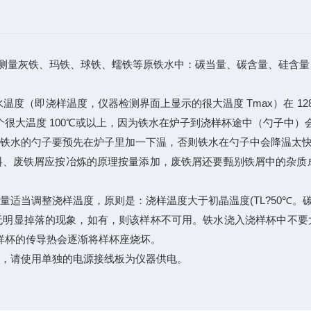
测量灰铁、玛铁、球铁、蠕铁等原铁水中：碳当量、碳含量、硅含量、
（即浇样温度，仪器检测界面上显示的很大温度 Tmax）在 1280
很大温度 100℃或以上，因为铁水在炉子到浇样杯途中（勺子中）
铁水的勺子要预先在炉子里加一下温，否则铁水在勺子中会降温太
、废铁屑应按冶炼的原理按量添加，废铁屑还要甄别铁屑中的杂质
量适当调整浇样温度，原则是：浇样温度大于初晶温度(TL?50℃
显掉落的现象，如有，则该样杯不可用。铁水浇入浇样杯中不要太满
样杯的传导热会逐渐将样杯座烧坏。
，请使用单独的电源接线板为仪器供电。