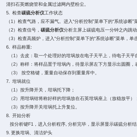
清扫石英燃烧管和金属过滤网内壁粉尘。
5. 检查
碳硫分析仪
工作状态
（1）检查气路，应不漏气。进入“分析控制”菜单下的“系统诊断”
（2）检查信号，
碳硫分析仪
分析主屏上碳硫电压一分钟之内跳动
（3）检查高频炉，进入“分析控制”菜单下的“系统诊断”菜单，单击
6. 样品称重:
（1）去皮：取一个处理好的坩埚放在电子天平上，待电子天平自
（2）称样：将样品置于坩埚内，待显示屏左下方显示出圆圈，
（3） 按空格键，重量自动保存到重量库中。
7. 坩埚就位
（1）按升降开关，坩埚托下降；
（2）用坩埚钳将称好样的坩埚放在石英坩埚座上（放稳放平）
（3）按升降开关坩埚托上升复位。
8. 开始分析
按分析键F1，进入分析程序, 分析完毕，显示屏显示碳硫分析
9. 更换坩埚、清洁炉头