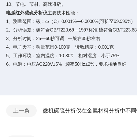
10、节电、节材、高速准确。
电弧红外碳硫分析仪
主要技术性能：
1、测量范围：碳：ω（C）0.001%—6.0000%(可扩至99.999%) 
2、分析误差：碳符合GB/T223.69—1997标准 硫符合GB/T223.6
3、分析时间：25—60秒可调 一般在35秒左右
4、电子天平：称量范围0-100克 读数精度：0.001克
5、工作环境：室内温度：10-30℃ 相对湿度：小于75%
6、电源：电压AC220V±5% 频率50Hz±2%，要求接地良好
上一条
微机碳硫分析仪在金属材料分析中不同