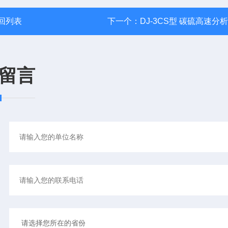
回列表
下一个：
DJ-3CS型 碳硫高速分
留言