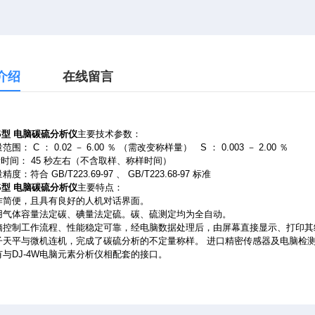
介绍
在线留言
CS型 电脑碳硫分析仪
主要技术参数：
范围： C ： 0.02 － 6.00 ％ （需改变称样量） S ： 0.003 － 2.00 ％
量时间： 45 秒左右（不含取样、称样时间）
度：符合 GB/T223.69-97 、 GB/T223.68-97 标准
CS型 电脑碳硫分析仪
主要特点：
作简便，且具有良好的人机对话界面。
用气体容量法定碳、碘量法定硫。碳、硫测定均为全自动。
脑控制工作流程、性能稳定可靠，经电脑数据处理后，由屏幕直接显示、打印其
子天平与微机连机，完成了碳硫分析的不定量称样。 进口精密传感器及电脑检
有与DJ-4W电脑元素分析仪相配套的接口。