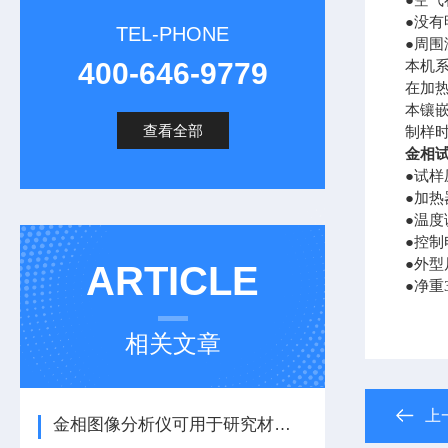
●空气
●没
TEL-PHONE
●周
400-646-9779
本机
在加
本镶
查看全部
制样时
金相
●试样压
●加热器
●温度
●控制
●外型尺
ARTICLE
●净重3
相关文章
上
金相图像分析仪可用于研究材料的微观结构和组织特征