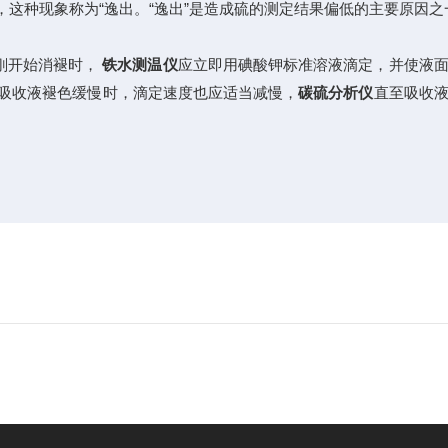
这种现象称为“逸出。“逸出”是造成硫的测定结果偏低的主要原因之
刚开始消褪时，
铁水测温仪
应立即用碘酸钾标准溶液滴定，并使液
吸收液褪色缓慢时，滴定速度也应适当减慢，
碳硫分析仪
直至吸收