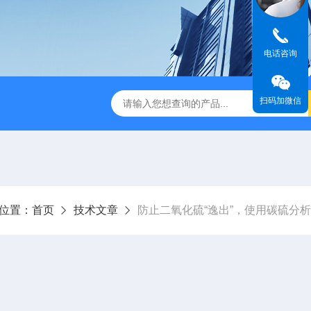
电话咨询
扫码加微信
金相图像分析仪
DJ-MIAS金相仪
DJ-MIAS金相图像分析软件
位置：
首页
技术文章
防止二氧化硫“逸出”，使用碳硫分