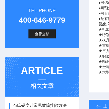
●可
●可
TEL-PHONE
●可存
400-646-9779
●配
便携
★机
查看全部
★特
★模
★重
★压
★实
★轴
★金
ARTICLE
★大
相关文章
布氏硬度计常见故障排除方法
上